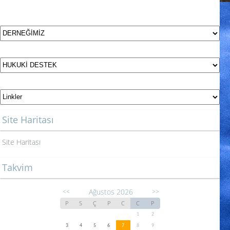
Site Haritası
Site Haritası
Takvim
Ağustos 2026
<<
>>
P
S
Ç
P
C
C
P
1
2
3
4
5
6
7
8
9