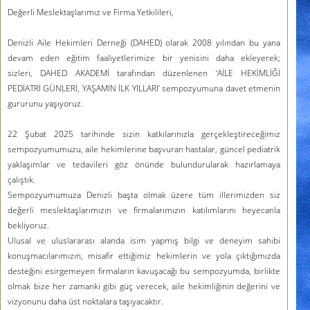
Değerli Meslektaşlarımız ve Firma Yetkilileri,
Denizli Aile Hekimleri Derneği (DAHED) olarak 2008 yılından bu yana
devam eden eğitim faaliyetlerimize bir yenisini daha ekleyerek;
sizleri,
DAHED AKADEMİ
tarafından düzenlenen
‘AİLE HEKİMLİĞİ
PEDİATRİ GÜNLERİ, YAŞAMIN İLK YILLARI’
sempozyumuna davet etmenin
gururunu yaşıyoruz.
22 Şubat 2025 tarihinde sizin katkılarınızla gerçekleştireceğimiz
sempozyumumuzu, aile hekimlerine başvuran hastalar, güncel pediatrik
yaklaşımlar ve tedavileri göz önünde bulundurularak hazırlamaya
çalıştık.
Sempozyumumuza Denizli başta olmak üzere tüm illerimizden siz
değerli meslektaşlarımızın ve firmalarımızın katılımlarını heyecanla
bekliyoruz.
Ulusal ve uluslararası alanda isim yapmış bilgi ve deneyim sahibi
konuşmacılarımızın, misafir ettiğimiz hekimlerin ve yola çıktığımızda
desteğini esirgemeyen firmaların kavuşacağı bu sempozyumda, birlikte
olmak bize her zamanki gibi güç verecek, aile hekimliğinin değerini ve
vizyonunu daha üst noktalara taşıyacaktır.