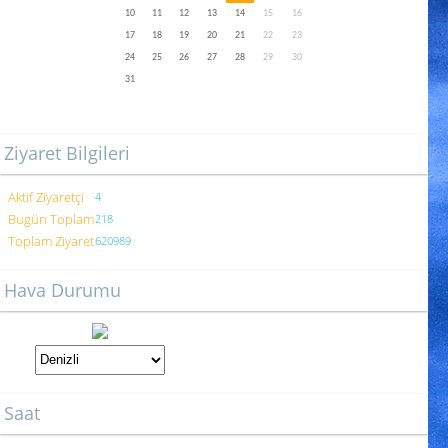
10
11
12
13
14
15
16
17
18
19
20
21
22
23
24
25
26
27
28
29
30
31
Ziyaret Bilgileri
Aktif Ziyaretçi
4
Bugün Toplam
218
Toplam Ziyaret
620989
Hava Durumu
Saat