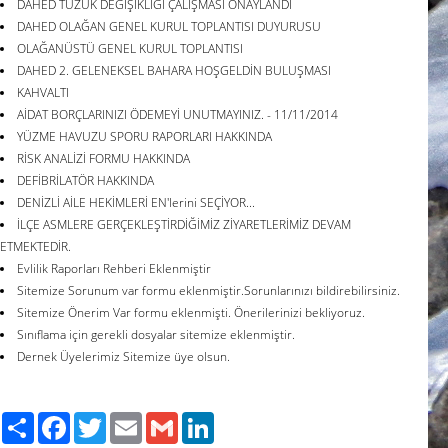
DAHED TÜZÜK DEĞİŞİKLİĞİ ÇALIŞMASI ONAYLANDI
DAHED OLAĞAN GENEL KURUL TOPLANTISI DUYURUSU
OLAĞANÜSTÜ GENEL KURUL TOPLANTISI
DAHED 2. GELENEKSEL BAHARA HOŞGELDİN BULUŞMASI
KAHVALTI
AİDAT BORÇLARINIZI ÖDEMEYİ UNUTMAYINIZ. - 11/11/2014
YÜZME HAVUZU SPORU RAPORLARI HAKKINDA
RİSK ANALİZİ FORMU HAKKINDA
DEFİBRİLATÖR HAKKINDA
DENİZLİ AİLE HEKİMLERİ EN'lerini SEÇİYOR...
İLÇE ASMLERE GERÇEKLEŞTİRDİĞİMİZ ZİYARETLERİMİZ DEVAM
ETMEKTEDİR.
Evlilik Raporları Rehberi Eklenmiştir
Sitemize Sorunum var formu eklenmiştir.Sorunlarınızı bildirebilirsiniz.
Sitemize Önerim Var formu eklenmişti. Önerilerinizi bekliyoruz.
Sınıflama için gerekli dosyalar sitemize eklenmiştir.
Dernek Üyelerimiz Sitemize üye olsun.
Paylaş
Facebook
Twitter
Email
Gmail
LinkedIn