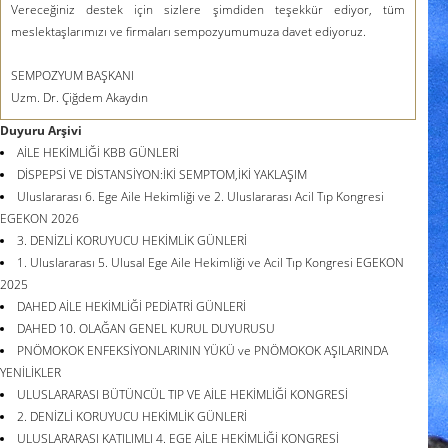
Vereceğiniz destek için sizlere şimdiden teşekkür ediyor, tüm
meslektaşlarımızı ve firmaları sempozyumumuza davet ediyoruz.
SEMPOZYUM BAŞKANI
Uzm. Dr. Çiğdem Akaydın
Duyuru Arşivi
AİLE HEKİMLİĞİ KBB GÜNLERİ
DİSPEPSİ VE DİSTANSİYON:İKİ SEMPTOM,İKİ YAKLAŞIM
Uluslararası 6. Ege Aile Hekimliği ve 2. Uluslararası Acil Tıp Kongresi
EGEKON 2026
3. DENİZLİ KORUYUCU HEKİMLİK GÜNLERİ
1. Uluslararası 5. Ulusal Ege Aile Hekimliği ve Acil Tıp Kongresi EGEKON
2025
DAHED AİLE HEKİMLİĞİ PEDİATRİ GÜNLERİ
DAHED 10. OLAĞAN GENEL KURUL DUYURUSU
PNÖMOKOK ENFEKSİYONLARININ YÜKÜ ve PNÖMOKOK AŞILARINDA
YENİLİKLER
ULUSLARARASI BÜTÜNCÜL TIP VE AİLE HEKİMLİĞİ KONGRESİ
2. DENİZLİ KORUYUCU HEKİMLİK GÜNLERİ
ULUSLARARASI KATILIMLI 4. EGE AİLE HEKİMLİĞİ KONGRESİ