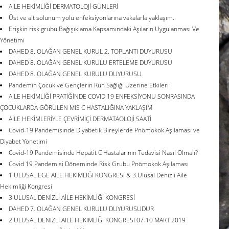
AİLE HEKİMLİĞİ DERMATOLOJİ GÜNLERİ
Üst ve alt solunum yolu enfeksiyonlarına vakalarla yaklaşım.
Erişkin risk grubu Bağışıklama Kapsamındaki Aşıların Uygulanması Ve
Yönetimi
DAHED 8. OLAĞAN GENEL KURUL 2. TOPLANTI DUYURUSU
DAHED 8. OLAĞAN GENEL KURULU ERTELEME DUYURUSU
DAHED 8. OLAĞAN GENEL KURULU DUYURUSU
Pandemin Çocuk ve Gençlerin Ruh Sağlığı Üzerine Etkileri
AİLE HEKİMLİĞİ PRATİĞİNDE COVID 19 ENFEKSİYONU SONRASINDA
ÇOCUKLARDA GÖRÜLEN MIS C HASTALIĞINA YAKLAŞIM
AİLE HEKİMLERİYLE ÇEVRİMİÇİ DERMATAOLOJİ SAATİ
Covid-19 Pandemisinde Diyabetik Bireylerde Pnömokok Aşılaması ve
Diyabet Yönetimi
Covid-19 Pandemisinde Hepatit C Hastalarının Tedavisi Nasıl Olmalı?
Covid 19 Pandemisi Döneminde Risk Grubu Pnömokok Aşılaması
1.ULUSAL EGE AİLE HEKİMLİĞİ KONGRESİ & 3.Ulusal Denizli Aile
Hekimliği Kongresi
3.ULUSAL DENİZLİ AİLE HEKİMLİĞİ KONGRESİ
DAHED 7. OLAĞAN GENEL KURULU DUYURUSUDUR
2.ULUSAL DENİZLİ AİLE HEKİMLİĞİ KONGRESİ 07-10 MART 2019