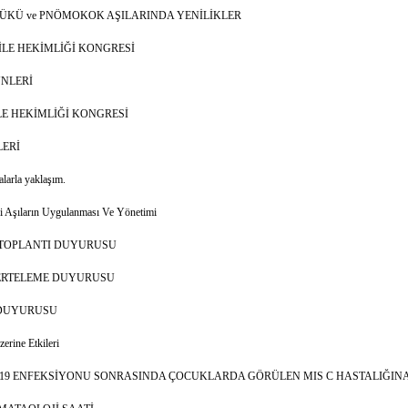
KÜ ve PNÖMOKOK AŞILARINDA YENİLİKLER
İLE HEKİMLİĞİ KONGRESİ
ÜNLERİ
LE HEKİMLİĞİ KONGRESİ
LERİ
larla yaklaşım.
i Aşıların Uygulanması Ve Yönetimi
 TOPLANTI DUYURUSU
ERTELEME DUYURUSU
 DUYURUSU
rine Etkileri
D 19 ENFEKSİYONU SONRASINDA ÇOCUKLARDA GÖRÜLEN MIS C HASTALIĞIN