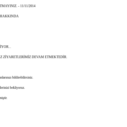
AYINIZ. - 11/11/2014
 HAKKINDA
İYOR...
İZ ZİYARETLERİMİZ DEVAM ETMEKTEDİR.
rınızı bildirebilirsiniz.
erinizi bekliyoruz.
iştir.