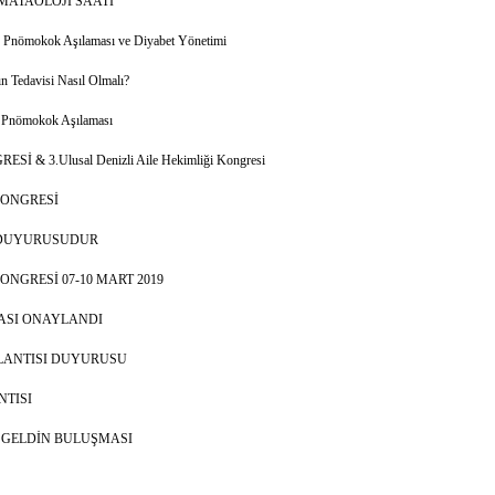
MATAOLOJİ SAATİ
e Pnömokok Aşılaması ve Diyabet Yönetimi
n Tedavisi Nasıl Olmalı?
 Pnömokok Aşılaması
& 3.Ulusal Denizli Aile Hekimliği Kongresi
KONGRESİ
 DUYURUSUDUR
ONGRESİ 07-10 MART 2019
ASI ONAYLANDI
LANTISI DUYURUSU
TISI
ŞGELDİN BULUŞMASI