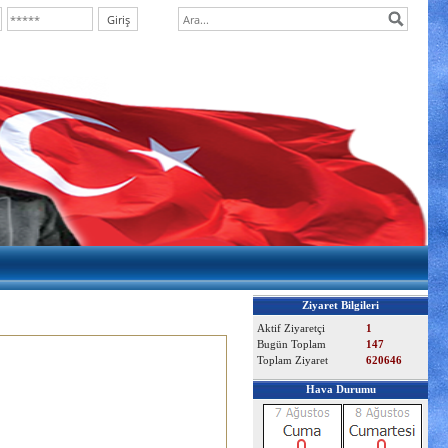
Ziyaret Bilgileri
Aktif Ziyaretçi
1
Bugün Toplam
147
Toplam Ziyaret
620646
Hava Durumu