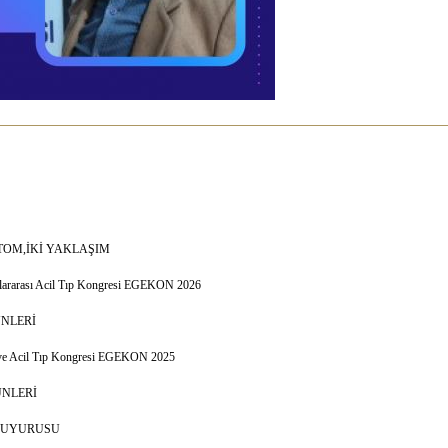
PTOM,İKİ YAKLAŞIM
luslararası Acil Tıp Kongresi EGEKON 2026
ÜNLERİ
ği ve Acil Tıp Kongresi EGEKON 2025
ÜNLERİ
 DUYURUSU