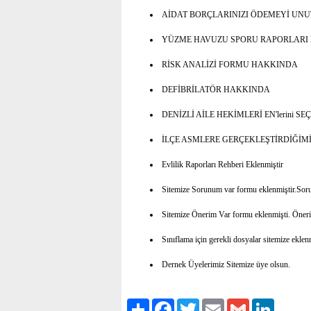
AİDAT BORÇLARINIZI ÖDEMEYİ UNUTM
YÜZME HAVUZU SPORU RAPORLARI
RİSK ANALİZİ FORMU HAKKINDA
DEFİBRİLATÖR HAKKINDA
DENİZLİ AİLE HEKİMLERİ EN'lerini SEÇ
İLÇE ASMLERE GERÇEKLEŞTİRDİĞİM
Evlilik Raporları Rehberi Eklenmiştir
Sitemize Sorunum var formu eklenmiştir.Sorunla
Sitemize Önerim Var formu eklenmişti. Öneril
Sınıflama için gerekli dosyalar sitemize eklenm
Dernek Üyelerimiz Sitemize üye olsun.
Paylaş
Facebook
Twitter
Email
Gmail
LinkedIn