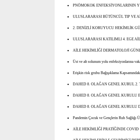
PNÖMOKOK ENFEKSİYONLARININ YÜ
ULUSLARARASI BÜTÜNCÜL TIP VE A
2. DENİZLİ KORUYUCU HEKİMLİK G
ULUSLARARASI KATILIMLI 4. EGE Aİ
AİLE HEKİMLİĞİ DERMATOLOJİ GÜN
Üst ve alt solunum yolu enfeksiyonlarına vaka
Erişkin risk grubu Bağışıklama Kapsamındak
DAHED 8. OLAĞAN GENEL KURUL 2.
DAHED 8. OLAĞAN GENEL KURULU 
DAHED 8. OLAĞAN GENEL KURULU
Pandemin Çocuk ve Gençlerin Ruh Sağlığı Üze
AİLE HEKİMLİĞİ PRATİĞİNDE COVI