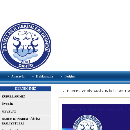
Anasayfa
Hakkımızda
İletişim
DERNEĞİMİZ
DİSPEPSİ VE DİSTANSİYON:İKİ SEMPTOM,
KURULLARIMIZ
ÜYELİK
MEVZUAT
DAHED KONGRE&EĞİTİM
FAALİYETLERİ