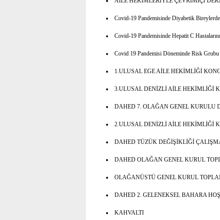
AİLE HEKİMLERİYLE ÇEVRİMİÇİ DER
Covid-19 Pandemisinde Diyabetik Bireylerd
Covid-19 Pandemisinde Hepatit C Hastalarını
Covid 19 Pandemisi Döneminde Risk Grubu
1.ULUSAL EGE AİLE HEKİMLİĞİ KONGRESİ 
3.ULUSAL DENİZLİ AİLE HEKİMLİĞİ 
DAHED 7. OLAĞAN GENEL KURULU
2.ULUSAL DENİZLİ AİLE HEKİMLİĞİ K
DAHED TÜZÜK DEĞİŞİKLİĞİ ÇALIŞM
DAHED OLAĞAN GENEL KURUL TOP
OLAĞANÜSTÜ GENEL KURUL TOPLAN
DAHED 2. GELENEKSEL BAHARA HO
KAHVALTI