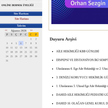
ONLİNE DERNEK ÜYELİĞİ
Site Haritası
Site Haritası
Takvim
<<
Ağustos 2026
>>
P
S
Ç
P
C
C
P
Duyuru Arşivi
1
2
3
4
5
6
7
8
9
10
11
12
13
14
15
16
AİLE HEKİMLİĞİ KBB GÜNLERİ
17
18
19
20
21
22
23
24
25
26
27
28
29
30
DİSPEPSİ VE DİSTANSİYON:İKİ SEM
31
Uluslararası 6. Ege Aile Hekimliği ve 2. U
3. DENİZLİ KORUYUCU HEKİMLİK G
1. Uluslararası 5. Ulusal Ege Aile Hekimli
DAHED AİLE HEKİMLİĞİ PEDİATRİ G
DAHED 10. OLAĞAN GENEL KURUL