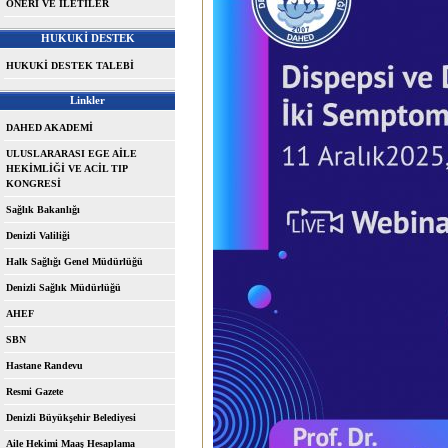
ÖNERİ VE İLETİLER
HUKUKİ DESTEK
HUKUKİ DESTEK TALEBİ
Linkler
DAHED AKADEMİ
ULUSLARARASI EGE AİLE
HEKİMLİĞİ VE ACİL TIP
KONGRESİ
Sağlık Bakanlığı
Denizli Valiliği
Halk Sağlığı Genel Müdürlüğü
Denizli Sağlık Müdürlüğü
AHEF
SBN
Hastane Randevu
Resmi Gazete
Denizli Büyükşehir Belediyesi
Aile Hekimi Maaş Hesaplama