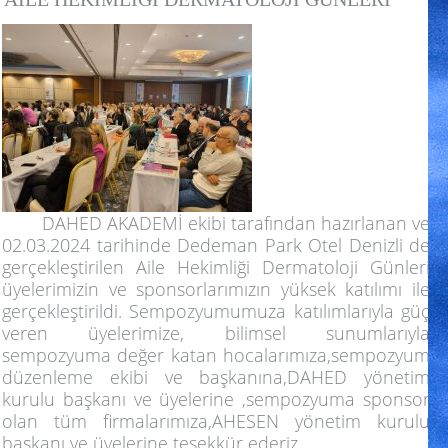
DAHED AKADEMİ ekibi tarafından hazırlanan ve
02.03.2024 tarihinde Dedeman Park Otel Denizli de
gerçekleştirilen Aile Hekimliği Dermatoloji Günleri
üyelerimizin ve sponsorlarımızın yüksek katılımı ile
gerçekleştirildi. Sempozyumumuza katılımlarıyla güç
veren üyelerimize, bilimsel sunumlarıyla
sempozyuma değer katan hocalarımıza,sempozyum
düzenleme ekibi ve başkanına,DAHED yönetim
kurulu başkanı ve üyelerine ,sempozyuma sponsor
olan tüm firmalarımıza,AHESEN yönetim kurulu
başkanı ve üyelerine teşekkür ederiz.