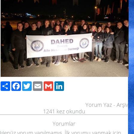
Paylaş
Facebook
Twitter
Email
Gmail
LinkedIn
Yorum Yaz
-
Arşiv
1241
kez okundu
Yorumlar
Henüz yorum yapılmamış. İlk yorumu yapmak için