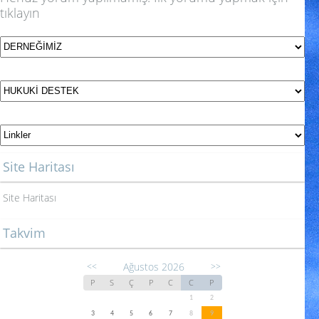
tıklayın
Site Haritası
Site Haritası
Takvim
Ağustos 2026
<<
>>
P
S
Ç
P
C
C
P
1
2
3
4
5
6
7
8
9