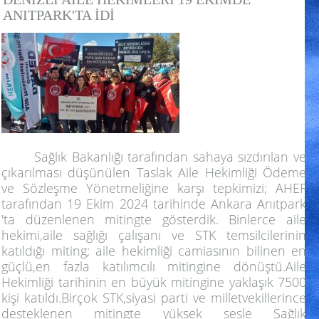
ANITPARK'TA İDİ
Sağlık Bakanlığı tarafından sahaya sızdırılan ve
çıkarılması düşünülen Taslak Aile Hekimliği Ödeme
ve Sözleşme Yönetmeliğine karşı tepkimizi; AHEF
tarafından 19 Ekim 2024 tarihinde Ankara Anıtpark
'ta düzenlenen mitingte gösterdik. Binlerce aile
hekimi,aile sağlığı çalışanı ve STK temsilcilerinin
katıldığı miting; aile hekimliği camiasının bilinen en
güçlü,en fazla katılımcılı mitingine dönüştü.Aile
Hekimliği tarihinin en büyük mitingine yaklaşık 7500
kişi katıldı.Birçok STK,siyasi parti ve milletvekillerince
desteklenen mitingte yüksek sesle Sağlık