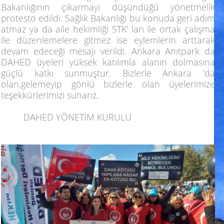
Bakanlığının çıkarmayı düşündüğü yönetmelik
protesto edildi. Sağlık Bakanlığı bu konuda geri adım
atmaz ya da aile hekimliği STK' ları ile ortak çalışma
ile düzenlemelere gitmez ise eylemlerin arttarak
devam edeceği mesajı verildi. Ankara Anıtpark da
DAHED üyeleri yüksek katılımla alanın dolmasına
güçlü katkı sunmuştur. Bizlerle Ankara 'da
olan,gelemeyip gönlü bizlerle olan üyelerimize
teşekkürlerimizi sunarız.
DAHED YÖNETİM KURULU