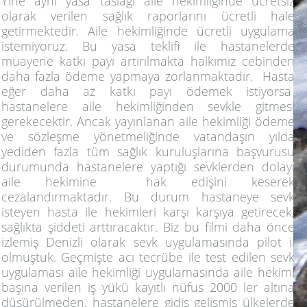
Yine aynı yasa taslağı aile hekimliğinde ücretsiz
olarak verilen sağlık raporlarını ücretli hale
getirmektedir. Aile hekimliğinde ücretli uygulama
istemiyoruz. Bu yasa teklifi ile hastanelerde
muayene katkı payı artırılmakta halkımız cebinden
daha fazla ödeme yapmaya zorlanmaktadır. Hasta
eğer daha az katkı payı ödemek istiyorsa
hastanelere aile hekimliğinden sevkle gitmesi
gerekecektir. Ancak yayınlanan aile hekimliği ödeme
ve sözleşme yönetmeliğinde vatandaşın yılda
yediden fazla tüm sağlık kuruluşlarına başvurusu
durumunda hastanelere yaptığı sevklerden dolayı
aile hekimine hak edişini keserek
cezalandırmaktadır. Bu durum hastaneye sevk
isteyen hasta ile hekimleri karşı karşıya getirecek,
sağlıkta şiddeti arttıracaktır. Biz bu filmi daha önce
izlemiş Denizli olarak sevk uygulamasında pilot il
olmuştuk. Geçmişte acı tecrübe ile test edilen sevk
uygulaması aile hekimliği uygulamasında aile hekimi
başına verilen iş yükü kayıtlı nüfus 2000 ler altına
düşürülmeden, hastanelere gidiş gelişmiş ülkelerde