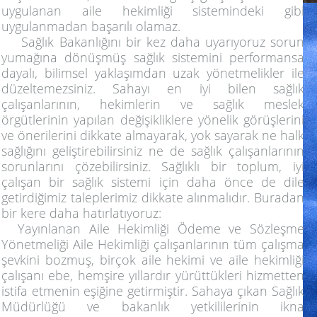
uygulanan aile hekimliği sistemindeki gibi
uygulanmadan başarılı olamaz.
Sağlık Bakanlığını bir kez daha uyarıyoruz sorun
yumağına dönüşmüş sağlık sistemini performansa
dayalı, bilimsel yaklaşımdan uzak yönetmelikler ile
düzeltemezsiniz. Sahayı en iyi bilen sağlık
çalışanlarının, hekimlerin ve sağlık meslek
örgütlerinin yapılan değişikliklere yönelik görüşlerini
ve önerilerini dikkate almayarak, yok sayarak ne halk
sağlığını geliştirebilirsiniz ne de sağlık çalışanlarının
sorunlarını çözebilirsiniz. Sağlıklı bir toplum, iyi
çalışan bir sağlık sistemi için daha önce de dile
getirdiğimiz taleplerimiz dikkate alınmalıdır. Buradan
bir kere daha hatırlatıyoruz:
Yayınlanan Aile Hekimliği Ödeme ve Sözleşme
Yönetmeliği Aile Hekimliği çalışanlarının tüm çalışma
şevkini bozmuş, birçok aile hekimi ve aile hekimliği
çalışanı ebe, hemşire yıllardır yürüttükleri hizmetten
istifa etmenin eşiğine getirmiştir. Sahaya çıkan Sağlık
Müdürlüğü ve bakanlık yetkililerinin ikna