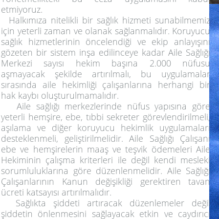
etmiyoruz.
Halkımıza nitelikli bir sağlık hizmeti sunabilmemiz
için yeterli zaman ve olanak sağlanmalıdır. Koruyucu
sağlık hizmetlerinin öncelendiği ve ekip anlayışını
gözeten bir sistem inşa edilinceye kadar Aile Sağlığı
Merkezi sayısı hekim başına 2.000 nüfusu
aşmayacak şekilde artırılmalı, bu uygulamalar
sırasında aile hekimliği çalışanlarına herhangi bir
hak kaybı oluşturulmamalıdır.
Aile sağlığı merkezlerinde nüfus yapısına göre
yeterli hemşire, ebe, tıbbi sekreter görevlendirilmeli,
aşılama ve diğer koruyucu hekimlik uygulamaları
desteklenmeli, geliştirilmelidir. Aile Sağlığı Çalışanı
ebe ve hemşirelerin maaş ve teşvik ödemeleri Aile
Hekiminin çalışma kriterleri ile değil kendi mesleki
sorumluluklarına göre düzenlenmelidir. Aile Sağlığı
Çalışanlarının Kanun değişikliği gerektiren tavan
ücreti katsayısı artırılmalıdır.
Sağlıkta şiddeti artıracak düzenlemeler değil
şiddetin önlenmesini sağlayacak etkin ve caydırıcı