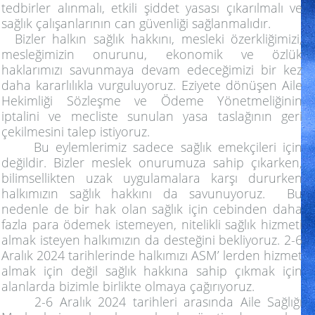
tedbirler alınmalı, etkili şiddet yasası çıkarılmalı ve
sağlık çalışanlarının can güvenliği sağlanmalıdır.
Bizler halkın sağlık hakkını, mesleki özerkliğimizi,
mesleğimizin onurunu, ekonomik ve özlük
haklarımızı savunmaya devam edeceğimizi bir kez
daha kararlılıkla vurguluyoruz. Eziyete dönüşen Aile
Hekimliği Sözleşme ve Ödeme Yönetmeliğinin
iptalini ve mecliste sunulan yasa taslağının geri
çekilmesini talep istiyoruz.
Bu eylemlerimiz sadece sağlık emekçileri için
değildir. Bizler meslek onurumuza sahip çıkarken,
bilimsellikten uzak uygulamalara karşı dururken
halkımızın sağlık hakkını da savunuyoruz. Bu
nedenle de bir hak olan sağlık için cebinden daha
fazla para ödemek istemeyen, nitelikli sağlık hizmeti
almak isteyen halkımızın da desteğini bekliyoruz. 2-6
Aralık 2024 tarihlerinde halkımızı ASM’ lerden hizmet
almak için değil sağlık hakkına sahip çıkmak için
alanlarda bizimle birlikte olmaya çağırıyoruz.
2-6 Aralık 2024 tarihleri arasında Aile Sağlığı