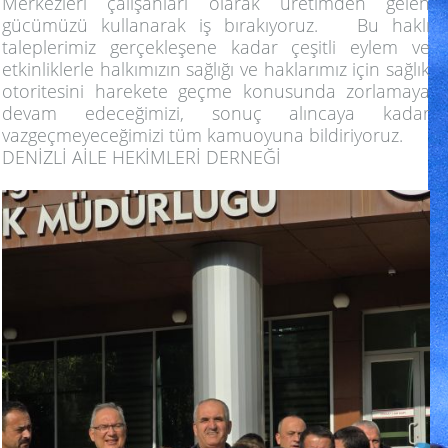
Merkezleri çalışanları olarak üretimden gelen
gücümüzü kullanarak iş bırakıyoruz. Bu haklı
taleplerimiz gerçekleşene kadar çeşitli eylem ve
etkinliklerle halkımızın sağlığı ve haklarımız için sağlık
otoritesini harekete geçme konusunda zorlamaya
devam edeceğimizi, sonuç alıncaya kadar
vazgeçmeyeceğimizi tüm kamuoyuna bildiriyoruz.
DENİZLİ AİLE HEKİMLERİ DERNEĞİ