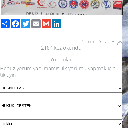
Paylaş
Facebook
Twitter
Email
Gmail
LinkedIn
Yorum Yaz
-
Arşiv
2184
kez okundu
Yorumlar
Henüz yorum yapılmamış. İlk yorumu yapmak için
tıklayın