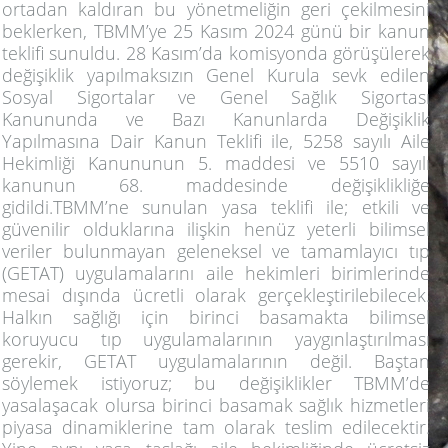
ortadan kaldıran bu yönetmeliğin geri çekilmesini
beklerken, TBMM’ye 25 Kasım 2024 günü bir kanun
teklifi sunuldu. 28 Kasım’da komisyonda görüşülerek
değişiklik yapılmaksızın Genel Kurula sevk edilen
Sosyal Sigortalar ve Genel Sağlık Sigortası
Kanununda ve Bazı Kanunlarda Değişiklik
Yapılmasına Dair Kanun Teklifi ile, 5258 sayılı Aile
Hekimliği Kanununun 5. maddesi ve 5510 sayılı
kanunun 68. maddesinde değişiklikliğe
gidildi.TBMM’ne sunulan yasa teklifi ile; etkili ve
güvenilir olduklarına ilişkin henüz yeterli bilimsel
veriler bulunmayan geleneksel ve tamamlayıcı tıp
(GETAT) uygulamalarını aile hekimleri birimlerinde
mesai dışında ücretli olarak gerçekleştirilebilecek.
Halkın sağlığı için birinci basamakta bilimsel
koruyucu tıp uygulamalarının yaygınlaştırılması
gerekir, GETAT uygulamalarının değil. Baştan
söylemek istiyoruz; bu değişiklikler TBMM’de
yasalaşacak olursa birinci basamak sağlık hizmetleri
piyasa dinamiklerine tam olarak teslim edilecektir.