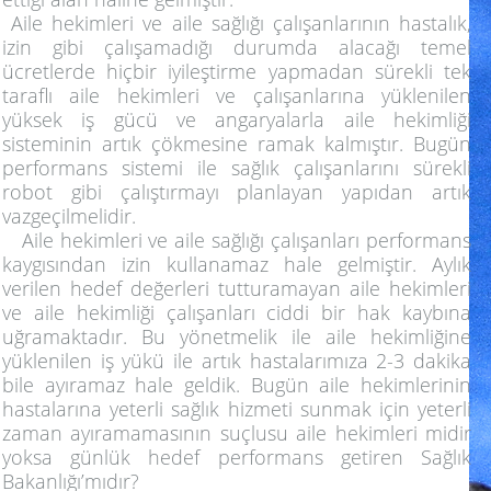
Aile hekimleri ve aile sağlığı çalışanlarının hastalık,
izin gibi çalışamadığı durumda alacağı temel
ücretlerde hiçbir iyileştirme yapmadan sürekli tek
taraflı aile hekimleri ve çalışanlarına yüklenilen
yüksek iş gücü ve angaryalarla aile hekimliği
sisteminin artık çökmesine ramak kalmıştır. Bugün
performans sistemi ile sağlık çalışanlarını sürekli
robot gibi çalıştırmayı planlayan yapıdan artık
vazgeçilmelidir.
Aile hekimleri ve aile sağlığı çalışanları performans
kaygısından izin kullanamaz hale gelmiştir. Aylık
verilen hedef değerleri tutturamayan aile hekimleri
ve aile hekimliği çalışanları ciddi bir hak kaybına
uğramaktadır. Bu yönetmelik ile aile hekimliğine
yüklenilen iş yükü ile artık hastalarımıza 2-3 dakika
bile ayıramaz hale geldik. Bugün aile hekimlerinin
hastalarına yeterli sağlık hizmeti sunmak için yeterli
zaman ayıramamasının suçlusu aile hekimleri midir
yoksa günlük hedef performans getiren Sağlık
Bakanlığı’mıdır?