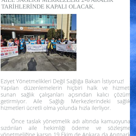
TARİHLERİNDE KAPALI OLACAK.
Eziyet Yönetmelikleri Değil Sağlığa Bakan İstiyoruz!
Yapılan düzenlemelerin hiçbiri halk ve hizmeti
sunan sağlık çalışanları açısından kalıcı çözüm
getirmiyor. Aile Sağlığı Merkezlerindeki sağlık
hizmetleri ücretli olma yolunda hızla ilerliyor.
Önce taslak yönetmelik adı altında kamuoyuna
sızdırılan aile hekimliği ödeme ve sözleşme
yönetmeliğine karşın 19 Ekim de Ankara da Anıtpark