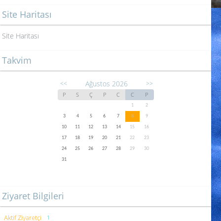
Site Haritası
Site Haritası
Takvim
Ağustos 2026
<<
>>
P
S
Ç
P
C
C
P
1
2
3
4
5
6
7
8
9
10
11
12
13
14
15
16
17
18
19
20
21
22
23
24
25
26
27
28
29
30
31
Ziyaret Bilgileri
Aktif Ziyaretçi
1