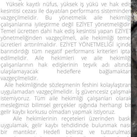
Yüksek kayıtlı nüfus, yüksek iş yükü ve hak ediş
kesintisi cezası ile dayatılan performans sisteminden
vazgeçilmelidir. Bu yönetmelik aile hekimliği
çalışanlarına iyileştirme değil EZİYET yönetmeliğidir.
Temel ücretten dahi hak ediş kesintisi yapan EZİYET
yönetmeliğinden vazgeçilmeli, aile hekimliği temel
ücretleri arttırılmalıdır. EZİYET YÖNETMELİĞİ içinde
barındırdığı tüm negatif performans kriterleri iptal
edilmelidir. Aile hekimleri ve aile hekimliği
çalışanlarının hak edişlerinin teşvik adı altında
ulaşılamayacak hedeflere bağlamaktan
vazgeçilmelidir.
Aile hekimliğinde sözleşmenin feshini kolaylaştıran
uygulamadan vazgeçilmelidir. İş güvencesiz çalışmak
istemiyoruz. Tüm aile hekimliği çalışanları olarak
mesleğimizi bilimsel gerçekler ışığında herhangi bir
gelir kaybı korkusu olmadan yapmak istiyoruz.
Aile hekimlerinin reçeteleri üzerinden baskı
uygulamak, gelir kaybı tehdidinde bulunmak nasıl
bir mantıktır. Hedefi belirsiz ve tutturulması