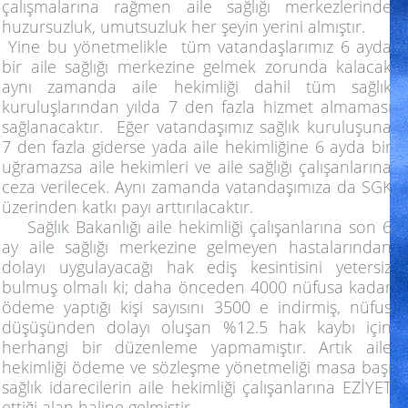
çalışmalarına rağmen aile sağlığı merkezlerinde
huzursuzluk, umutsuzluk her şeyin yerini almıştır.
Yine bu yönetmelikle tüm vatandaşlarımız 6 ayda
bir aile sağlığı merkezine gelmek zorunda kalacak
aynı zamanda aile hekimliği dahil tüm sağlık
kuruluşlarından yılda 7 den fazla hizmet almaması
sağlanacaktır. Eğer vatandaşımız sağlık kuruluşuna
7 den fazla giderse yada aile hekimliğine 6 ayda bir
uğramazsa aile hekimleri ve aile sağlığı çalışanlarına
ceza verilecek. Aynı zamanda vatandaşımıza da SGK
üzerinden katkı payı arttırılacaktır.
Sağlık Bakanlığı aile hekimliği çalışanlarına son 6
ay aile sağlığı merkezine gelmeyen hastalarından
dolayı uygulayacağı hak ediş kesintisini yetersiz
bulmuş olmalı ki; daha önceden 4000 nüfusa kadar
ödeme yaptığı kişi sayısını 3500 e indirmiş, nüfus
düşüşünden dolayı oluşan %12.5 hak kaybı için
herhangi bir düzenleme yapmamıştır. Artık aile
hekimliği ödeme ve sözleşme yönetmeliği masa başı
sağlık idarecilerin aile hekimliği çalışanlarına EZİYET
ettiği alan haline gelmiştir.