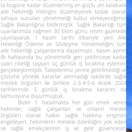
ta bugüne kadar düzenlenmiş en güçlü ,en kalabalık
aile hekimliği mitingini düzenleyerek taslak olarak
sahaya sunulan yönetmeliği kabul etmeyeceğimizi
Sağlık Bakanlığına bildirmiştik. Sağlık Bakanlığı tüm
uyarılarımıza rağmen 30 Ekim günü resmi gazetede
yayınlayarak 1 Kasım tarihi itibariyle yeni Aile
Hekimliği Ödeme ve Sözleşme Yönetmeliğini tüm
aile hekimliği çalışanlarına dayatmıştır.
Kasım ayının
ilk haftasında bu yönetmelik geri çekilinceye kadar
uyarı niteliği taşıyan üç günlük iş bırakma eylemini
gerçekleştirmiştik. Taleplerimiz yerine getirilmediği ve
çözüme yönelik kararlar alınmadığı takdirde sağlık
meslek örgütleri ile birlikte 2-3-4-5-6 Aralık 2024
tarihlerinde 5 günlük iş bırakma kararını da
kamuoyuna duyurmuştuk.
Bizler 1. basamakta her gün emek veren
hekimler, sağlık çalışanları ve onların meslek
örgütleri olarak halkın sağlık hakkına erişimini
engelleyen, hekimlerin mesleki özerkliğini yok eden
ve sağlık emekçilerinin iş ve gelir güvencesini