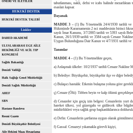
ÖNERİ VE İLETİLER
tabutlanması, nakli, defni ve icabı halinde mezarlıktan 
esasları kapsar.
HUKUKİ DESTEK
Dayanak
HUKUKİ DESTEK TALEBİ
MADDE 3 –
(1) Bu Yönetmelik 24/4/1930 tarihli ve
Hükmünde Kararnamenin 2 nci maddesinin birinci fıkrasın
Linkler
sayılı İmar Kanunu, 3/7/2005 tarihli ve 5393 sayılı Be
Kanun, 26/1/1939 tarihli ve 3584 sayılı Cenaze Naklin
DAHED AKADEMİ
Uygun Bulunduğuna Dair Kanun ve 4/7/1931 tarihli ve 1
ULUSLARARASI EGE AİLE
Tanımlar
HEKİMLİĞİ VE ACİL TIP
KONGRESİ
MADDE 4 –
(1) Bu Yönetmelikte geçen,
Sağlık Bakanlığı
a) Anlaşmalı ülkeler: 10/2/1937 tarihli Cenaze Nakline M
Denizli Valiliği
b) Belediye: Büyükşehir, büyükşehir ilçe ve diğer belediy
Halk Sağlığı Genel Müdürlüğü
c) Bulaşıcı hastalık: Etkenin bulaşma yoluna göre gerekl
Denizli Sağlık Müdürlüğü
ç) Cenaze (Ölü): Tıbben beyin ve kalp ölümü gerçekleşen
AHEF
SBN
d) Cenazeler için geçiş izin belgesi: Cenazelerin yurt dı
hareket ülkesi, yol güzergahı ve gidilecek ülke bilgil
Hastane Randevu
müdürlükleri veya sağlık grup başkanlıklarınca doldurul
Resmi Gazete
e) Defin: Cenazelerin şartlarına uygun olarak gömülmesi
Denizli Büyükşehir Belediyesi
f) Gassal: Cenazeyi yıkamakla görevli kişiyi,
Aile Hekimi Maaş Hesaplama