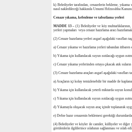
k) Belediyeler tarafından, cenazelerin bekleme, yıkama v
nasıl nakledileceği hakkında Umumi Hıfzıssıhha Kanunun
Cenaze yıkama, kefenleme ve tabutlama yerleri
MADDE 13 –
(1) Belediyeler ve köy muhtarlıklarının,
yerleri yapmaları veya cenaze hazırlama aracı hazırlamal
(2) Cenaze hazırlama yerleri asgarî aşağıdaki vasıfları t
a) Cenaze yıkama ve hazırlama yerleri tabandan itibaren 
b) Yıkama için kullanılacak suyun ısıtılacağı uygun ısıtma
c) Cenaze yıkama yerlerinden ortaya çıkacak atık suların 
(3) Cenaze hazırlama araçları asgarî aşağıdaki vasıfları 
a) Araçların içi kolay temizlenebilir bir madde ile kaplanı
b) Yıkama için kullanılacak yeterli miktarda suyun konu
c) Yıkama için kullanılacak suyun ısıtılacağı uygun ısıtma
d) Yıkamayla oluşacak suyun araç içinde toplanarak uygu
e) Defne hazır cenazenin beklemesi gerektiği durumlarda
(4) Belediyeler ve köyler ile camiler, külliyeler ve diğer
görülenlerin ilgililerince ıslahının sağlanması ve ıslah e