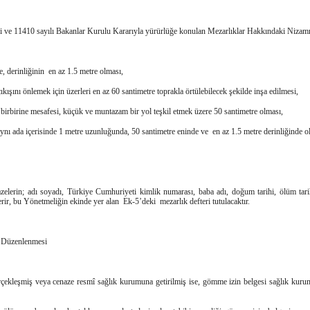
li ve 11410 sayılı Bakanlar Kurulu Kararıyla yürürlüğe konulan Mezarlıklar Hakkındaki Nizam
, derinliğinin en az 1.5 metre olması,
ışını önlemek için üzerleri en az 60 santimetre toprakla örtülebilecek şekilde inşa edilmesi,
n birbirine mesafesi, küçük ve muntazam bir yol teşkil etmek üzere 50 santimetre olması,
ynı ada içerisinde 1 metre uzunluğunda, 50 santimetre eninde ve en az 1.5 metre derinliğinde o
elerin; adı soyadı, Türkiye Cumhuriyeti kimlik numarası, baba adı, doğum tarihi, ölüm tari
ir, bu Yönetmeliğin ekinde yer alan Ek-5’deki mezarlık defteri tutulacaktır.
i Düzenlenmesi
çekleşmiş veya cenaze resmî sağlık kurumuna getirilmiş ise, gömme izin belgesi sağlık kur