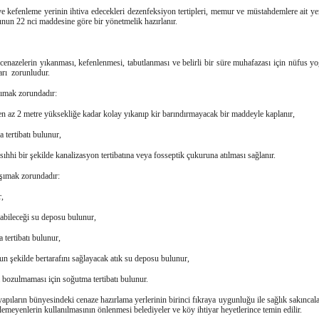
e kefenleme yerinin ihtiva edecekleri dezenfeksiyon tertipleri, memur ve müstahdemlere ait yer
un 22 nci maddesine göre bir yönetmelik hazırlanır.
 cenazelerin yıkanması, kefenlenmesi, tabutlanması ve belirli bir süre muhafazası için nüfus y
arı zorunludur.
aşımak zorundadır:
en az 2 metre yüksekliğe kadar kolay yıkanıp kir barındırmayacak bir maddeyle kaplanır,
 tertibatı bulunur,
sıhhi bir şekilde kanalizasyon tertibatına veya fosseptik çukuruna atılması sağlanır.
taşımak zorundadır:
r,
labileceği su deposu bulunur,
 tertibatı bulunur,
n şekilde bertarafını sağlayacak atık su deposu bulunur,
 bozulmaması için soğutma tertibatı bulunur.
 yapıların bünyesindeki cenaze hazırlama yerlerinin birinci fıkraya uygunluğu ile sağlık sakıncal
dilemeyenlerin kullanılmasının önlenmesi belediyeler ve köy ihtiyar heyetlerince temin edilir.