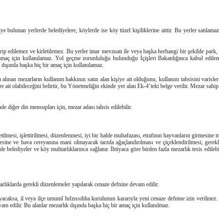
bulunan yerlerde belediyelere, köylerde ise köy tüzel kişiliklerine aittir. Bu yerler satılamaz 
hrip edilemez ve kirletilemez. Bu yerler imar mevzuatı ile veya başka herhangi bir şekilde park,
r amaç için kullanılamaz. Yol geçme zorunluluğu bulunduğu İçişleri Bakanlığınca kabul edile
dışında başka hiç bir amaç için kullanılamaz.
ı alınan mezarların kullanım hakkının satın alan kişiye ait olduğunu, kullanım tahsisini varisle
 ait olabileceğini belirtir, bu Yönetmeliğin ekinde yer alan Ek-4’teki belge verilir. Mezar sahipl
 diğer din mensupları için, mezar adası tahsis edilebilir.
şletilmesi, işlettirilmesi, düzenlenmesi, iyi bir halde muhafazası, etrafının hayvanların girmesine
sine ve hava cereyanına mani olmayacak tarzda ağaçlandırılması ve çiçeklendirilmesi, gerekl
 belediyeler ve köy muhtarlıklarınca sağlanır. İhtiyaca göre birden fazla mezarlık tesis edilebili
lıklarda gerekli düzenlemeler yapılarak cenaze defnine devam edilir.
yacaksa, il veya ilçe umumî hıfzıssıhha kurulunun kararıyla yeni cenaze defnine izin verilme
am edilir. Bu alanlar mezarlık dışında başka hiç bir amaç için kullanılmaz.