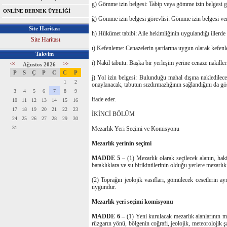
g) Gömme izin belgesi: Tabip veya gömme izin belgesi gö
ONLİNE DERNEK ÜYELİĞİ
ğ) Gömme izin belgesi görevlisi: Gömme izin belgesi ver
Site Haritası
h) Hükümet tabibi: Aile hekimliğinin uygulandığı illerde 
Site Haritası
ı) Kefenleme: Cenazelerin şartlarına uygun olarak kefen
Takvim
i) Nakil tabutu: Başka bir yerleşim yerine cenaze nakill
<<
Ağustos 2026
>>
P
S
Ç
P
C
C
P
j) Yol izin belgesi: Bulunduğu mahal dışına nakledilece
1
2
onaylanacak, tabutun sızdırmazlığının sağlandığını da gö
3
4
5
6
7
8
9
ifade eder.
10
11
12
13
14
15
16
17
18
19
20
21
22
23
İKİNCİ BÖLÜM
24
25
26
27
28
29
30
31
Mezarlık Yeri Seçimi ve Komisyonu
Mezarlık yerinin seçimi
MADDE 5 –
(1) Mezarlık olarak seçilecek alanın, hak
bataklıklara ve su birikintilerinin olduğu yerlere mezarlık
(2) Toprağın jeolojik vasıfları, gömülecek cesetlerin a
uygundur.
Mezarlık yeri seçimi komisyonu
MADDE 6 –
(1) Yeni kurulacak mezarlık alanlarının m
rüzgarın yönü, bölgenin coğrafi, jeolojik, meteorolojik 