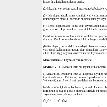
hıfzıssıhha kurullarınca karar verilir.
(2) Mezarlık yeri seçimi için, il merkezindeki belediye ve
(3) İlde oluşturulacak komisyon; ilgili vali yardımcısın
müdürlüğü ve mezarlık talebinde bulunan belediye veya köy
(4) İlçede oluşturulacak komisyon; kaymakamın başkanl
görevlendirilecek personel ve mezarlık talebinde bulunan b
(5) Mezarlık olarak seçilecek alanın özelliklerine göre 
duyarsa diğer kurumlardan da ek bilgi ve belge isteyebili
(6) Komisyon, yer tetkikini gerçekleştirdikten sonra rap
yeri olarak kullanımının uygun olup olmadığına karar ver
altına alınır. Uygun görüş verilerek mezarlık yeri olarak 
Mezarlıkların su kaynaklarına mesafesi
MADDE 7 –
(1) Mezarlıkların su kaynaklarına mesafesi
a) Mezarlıklar, insanların içme ve kullanma suyunun tem
topraklarda en az 150 metre, kumlu topraklarda ise e
Yönetmeliğinin 17 ve 18 inci maddelerinde belirtilen mu
b) Mezarlıklar içinde kullanılacak içme ve kullanma suları
kurulunun da uygun görüşü alınmak suretiyle bu mesafe 
suyu temini amacıyla kuyu açılamaz.
ÜÇÜNCÜ BÖLÜM