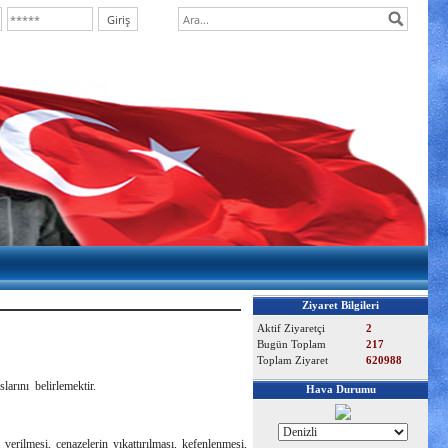
Ziyaret Bilgileri
Aktif Ziyaretçi
2
Bugün Toplam
217
Toplam Ziyaret
620988
larını belirlemektir.
Hava Durumu
verilmesi, cenazelerin yıkattırılması, kefenlenmesi,