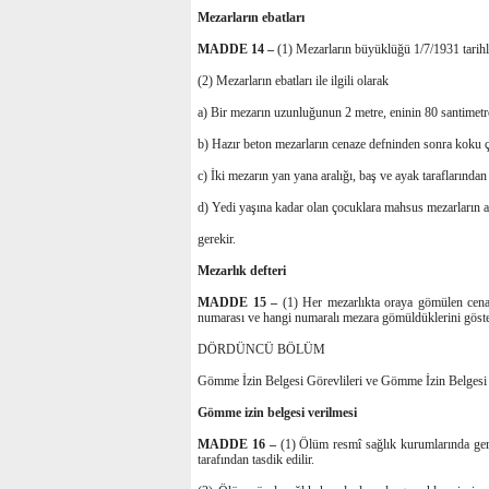
Mezarların ebatları
MADDE 14 –
(1) Mezarların büyüklüğü 1/7/1931 tarih
(2) Mezarların ebatları ile ilgili olarak
a) Bir mezarın uzunluğunun 2 metre, eninin 80 santimetre
b) Hazır beton mezarların cenaze defninden sonra koku çık
c) İki mezarın yan yana aralığı, baş ve ayak taraflarında
d) Yedi yaşına kadar olan çocuklara mahsus mezarların a
gerekir.
Mezarlık defteri
MADDE 15 –
(1) Her mezarlıkta oraya gömülen cenaz
numarası ve hangi numaralı mezara gömüldüklerini göster
DÖRDÜNCÜ BÖLÜM
Gömme İzin Belgesi Görevlileri ve Gömme İzin Belges
Gömme izin belgesi verilmesi
MADDE 16 –
(1) Ölüm resmî sağlık kurumlarında ger
tarafından tasdik edilir.