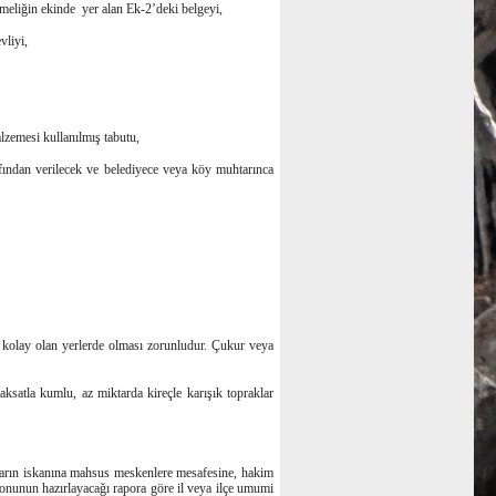
meliğin ekinde yer alan Ek-2’deki belgeyi,
vliyi,
lzemesi kullanılmış tabutu,
rafından verilecek ve belediyece veya köy muhtarınca
ti kolay olan yerlerde olması zorunludur. Çukur veya
aksatla kumlu, az miktarda kireçle karışık topraklar
nların iskanına mahsus meskenlere mesafesine, hakim
syonunun hazırlayacağı rapora göre il veya ilçe umumi