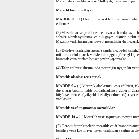
Mezarlıkların ve Mezarların Mülkiyeti, Tesisi ve İnşası
Mezarlıkların mülkiyeti
MADDE 8 –
(1) Umumî mezarlıkların mülkiyeti belediye 
edilemez.
(2) Mezarlıklar ve şehitlikler ile mezarlar bozulamaz, ta
sahalar olarak ayrılamaz ve asli gayesi dışında hiçbi
Mezarlık vasfı taşımayan mevcut mezarlıklar da mezarlık 
(3) Belediye tarafından mezar sahiplerine; bedel karşılığ
mükerrer defnin ancak varislerinin uygun göreceği kişilere
basamak veya bunlara benzer şeyler yapamazlar.
(4) Talep edilmesi durumunda mezarlığın uygun bir yerinde
Mezarlık alanları tesis etmek
MADDE 9 –
(1) Mezarlık alanlarının, tesis edilmesi, i
duvarların bakımlı halde bulundurulması, güneşin girme
büyükşehirlerde büyükşehir belediyelerince, diğer yerlerde
yapılabilir.
Mezarlık vasfı taşımayan mezarlıklar
MADDE 10 –
(1) Mezarlık vasfı taşımayan mevcut mezar
(2) Gerekli düzenlemelerle mezarlık vasfı kazandırılama
belediye veya köy ihtiyar heyeti tarafından yapılmaya dev