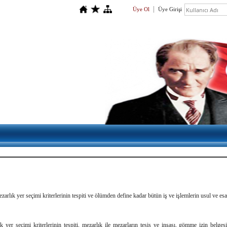
Üye Ol
Üye Girişi
rlık yer seçimi kriterlerinin tespiti ve ölümden define kadar bütün iş ve işlemlerin usul ve esas
er seçimi kriterlerinin tespiti, mezarlık ile mezarların tesis ve inşası, gömme izin belgesi 