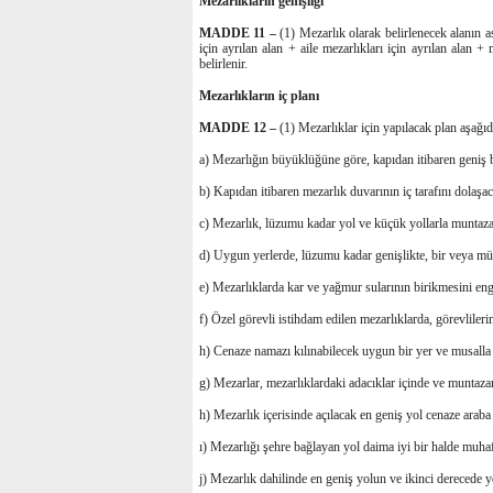
Mezarlıkların genişliği
MADDE 11 –
(1) Mezarlık olarak belirlenecek alanın as
için ayrılan alan + aile mezarlıkları için ayrılan alan 
belirlenir.
Mezarlıkların iç planı
MADDE 12 –
(1) Mezarlıklar için yapılacak plan aşağıd
a) Mezarlığın büyüklüğüne göre, kapıdan itibaren geniş b
b) Kapıdan itibaren mezarlık duvarının iç tarafını dolaşaca
c) Mezarlık, lüzumu kadar yol ve küçük yollarla muntazam
d) Uygun yerlerde, lüzumu kadar genişlikte, bir veya müt
e) Mezarlıklarda kar ve yağmur sularının birikmesini enge
f) Özel görevli istihdam edilen mezarlıklarda, görevlilerin
h) Cenaze namazı kılınabilecek uygun bir yer ve musalla 
g) Mezarlar, mezarlıklardaki adacıklar içinde ve muntazam 
h) Mezarlık içerisinde açılacak en geniş yol cenaze arab
ı) Mezarlığı şehre bağlayan yol daima iyi bir halde muhaf
j) Mezarlık dahilinde en geniş yolun ve ikinci derecede yoll