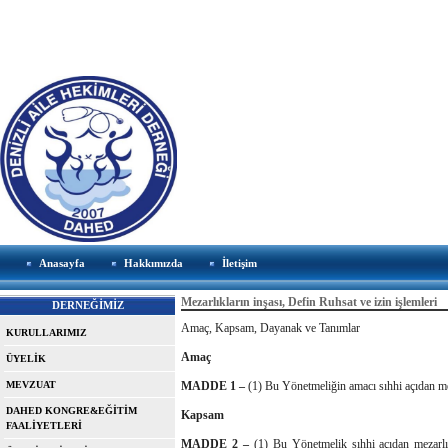
Anasayfa
Hakkımızda
İletişim
Mezarlıkların inşası, Defin Ruhsat ve izin işlemleri
DERNEĞİMİZ
Amaç, Kapsam, Dayanak ve Tanımlar
KURULLARIMIZ
Amaç
ÜYELİK
MEVZUAT
MADDE 1 –
(1) Bu Yönetmeliğin amacı sıhhi açıdan meza
DAHED KONGRE&EĞİTİM
Kapsam
FAALİYETLERİ
MADDE 2 –
(1) Bu Yönetmelik sıhhi açıdan mezarlık y