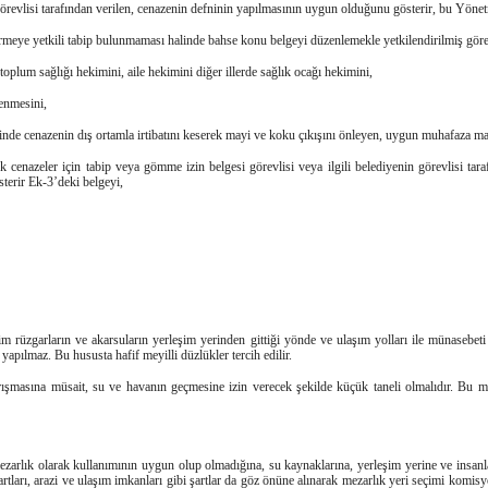
revlisi tarafından verilen, cenazenin defninin yapılmasının uygun olduğunu gösterir, bu Yönet
meye yetkili tabip bulunmaması halinde bahse konu belgeyi düzenlemekle yetkilendirilmiş göre
toplum sağlığı hekimini, aile hekimini diğer illerde sağlık ocağı hekimini,
lenmesini,
erinde cenazenin dış ortamla irtibatını keserek mayi ve koku çıkışını önleyen, uygun muhafaza ma
k cenazeler için tabip veya gömme izin belgesi görevlisi veya ilgili belediyenin görevlisi ta
sterir Ek-3’deki belgeyi,
im rüzgarların ve akarsuların yerleşim yerinden gittiği yönde ve ulaşım yolları ile münasebe
 yapılmaz. Bu hususta hafif meyilli düzlükler tercih edilir.
yrışmasına müsait, su ve havanın geçmesine izin verecek şekilde küçük taneli olmalıdır. Bu m
ezarlık olarak kullanımının uygun olup olmadığına, su kaynaklarına, yerleşim yerine ve insa
şartları, arazi ve ulaşım imkanları gibi şartlar da göz önüne alınarak mezarlık yeri seçimi komi