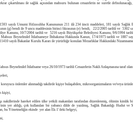
tekrar çıkartılması ile sağlık açısından mahsuru bulunan cenazelerin ne suretle defnolunacağı, 
 1593 sayılı Umumi Hıfzıssıhha Kanununun 211 ilâ 234 üncü maddeleri, 181 sayılı Sağlık 
ın (g) bendi ile 9 uncu maddesinin birinci fıkrasının (e) bendi, 22/2/2005 tarihli ve 5302 say
lediye Kanunu, 10/7/2004 tarihli ve 5216 sayılı Büyükşehir Belediyesi Kanunu, 9/6/1994 tari
e Mahsus Beynelmilel İtilafnameye İltihakımız Hakkında Kanun, 17/4/1975 tarihli ve 1887 sa
1410 sayılı Bakanlar Kurulu Kararı ile yürürlüğe konulan Mezarlıklar Hakkındaki Nizamnameye
ahsus Beynelmilel İtilafname veya 26/10/1973 tarihli Cenazelerin Nakli Anlaşmasına taraf olan 
eleri,
i koruyucu önlemler alınmadığı takdirde kişiye bulaşabilen, mikroorganizmaların ve/veya ürünle
 kişiyi,
şı nakillerinde hareket edilen ülke yetkili makamları tarafından düzenlenmiş, ölünün kimlik bilg
erinin yer aldığı, çok kullanılan bir yabancı dilde de yazılmış, Sağlık Bakanlığı Hudut ve S
an, bu Yönetmeliğin ekinde yer alan Ek-1’deki belgeyi,
ni,