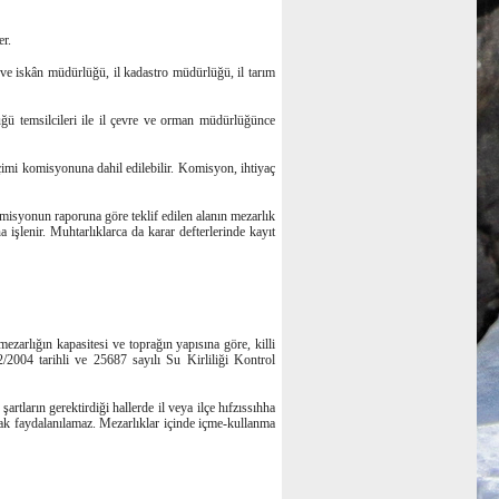
er.
k ve iskân müdürlüğü, il kadastro müdürlüğü, il tarım
ğü temsilcileri ile il çevre ve orman müdürlüğünce
çimi komisyonuna dahil edilebilir. Komisyon, ihtiyaç
misyonun raporuna göre teklif edilen alanın mezarlık
 işlenir. Muhtarlıklarca da karar defterlerinde kayıt
zarlığın kapasitesi ve toprağın yapısına göre, killi
2004 tarihli ve 25687 sayılı Su Kirliliği Kontrol
rtların gerektirdiği hallerde il veya ilçe hıfzıssıhha
ak faydalanılamaz. Mezarlıklar içinde içme-kullanma