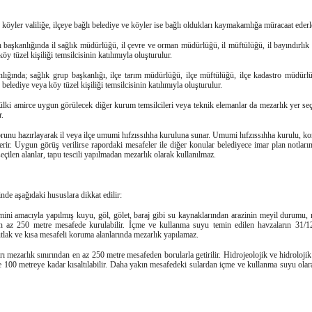
 köyler valiliğe, ilçeye bağlı belediye ve köyler ise bağlı oldukları kaymakamlığa müracaat ederl
ın başkanlığında il sağlık müdürlüğü, il çevre ve orman müdürlüğü, il müftülüğü, il bayındırlı
 tüzel kişiliği temsilcisinin katılımıyla oluşturulur.
ığında; sağlık grup başkanlığı, ilçe tarım müdürlüğü, ilçe müftülüğü, ilçe kadastro müdürlü
elediye veya köy tüzel kişiliği temsilcisinin katılımıyla oluşturulur.
mülki amirce uygun görülecek diğer kurum temsilcileri veya teknik elemanlar da mezarlık yer se
r.
orunu hazırlayarak il veya ilçe umumi hıfzıssıhha kuruluna sunar. Umumi hıfzıssıhha kurulu, ko
ir. Uygun görüş verilirse rapordaki mesafeler ile diğer konular belediyece imar plan notlarına
seçilen alanlar, tapu tescili yapılmadan mezarlık olarak kullanılmaz.
nde aşağıdaki hususlara dikkat edilir:
ini amacıyla yapılmış kuyu, göl, gölet, baraj gibi su kaynaklarından arazinin meyil durumu, me
n az 250 metre mesafede kurulabilir. İçme ve kullanma suyu temin edilen havzaların 31/12/
tlak ve kısa mesafeli koruma alanlarında mezarlık yapılamaz.
 mezarlık sınırından en az 250 metre mesafeden borularla getirilir. Hidrojeolojik ve hidrolojik şa
100 metreye kadar kısaltılabilir. Daha yakın mesafedeki sulardan içme ve kullanma suyu olar