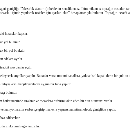
gari genişliği; “Mezarlık alanı = (o beldenin senelik en az ölüm miktarı x toprağın cesetleri ta
+ mezarlık içinde yapılacak tesisler için ayrılan alan” hesaplamasıyla bulunur. Toprağın cesed
aki hususları kapsar:
ir yol bulunur.
k bir yol bırakılır.
 adalara ayrılır.
eaddit meydanlar açılır.
lleyecek suyolları yapılır. Bu sular varsa umumi kanallara, yoksa üstü kapalı derin bir çukura ak
 ihtiyaçlarını karşılayabilecek uygun bir bina yapılır.
taşı bulunur.
hatlar üzerinde sıralanır ve mezarlara birbirini takip eden bir sıra numarası verilir.
a ve kamyonlarının serbestçe girip manevra yapmasına müsait olacak genişlikte yapılır.
aza edilecektir.
arın iki tarafı ağaçlandırılır.