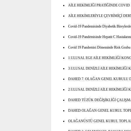
AİLE HEKİMLİĞİ PRATİĞİNDE COVI
AİLE HEKİMLERİYLE ÇEVRİMİÇİ DER
Covid-19 Pandemisinde Diyabetik Bireylerd
Covid-19 Pandemisinde Hepatit C Hastalarını
Covid 19 Pandemisi Döneminde Risk Grubu
1.ULUSAL EGE AİLE HEKİMLİĞİ KONGRESİ 
3.ULUSAL DENİZLİ AİLE HEKİMLİĞİ 
DAHED 7. OLAĞAN GENEL KURULU
2.ULUSAL DENİZLİ AİLE HEKİMLİĞİ K
DAHED TÜZÜK DEĞİŞİKLİĞİ ÇALIŞM
DAHED OLAĞAN GENEL KURUL TOP
OLAĞANÜSTÜ GENEL KURUL TOPLAN