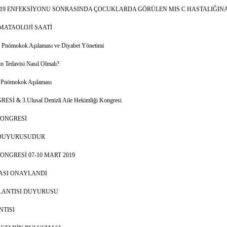
D 19 ENFEKSİYONU SONRASINDA ÇOCUKLARDA GÖRÜLEN MIS C HASTALIĞIN
MATAOLOJİ SAATİ
e Pnömokok Aşılaması ve Diyabet Yönetimi
n Tedavisi Nasıl Olmalı?
 Pnömokok Aşılaması
& 3.Ulusal Denizli Aile Hekimliği Kongresi
KONGRESİ
 DUYURUSUDUR
ONGRESİ 07-10 MART 2019
ASI ONAYLANDI
LANTISI DUYURUSU
TISI