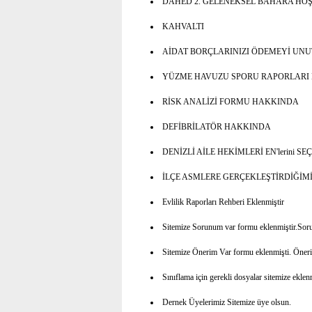
DAHED 2. GELENEKSEL BAHARA HO
KAHVALTI
AİDAT BORÇLARINIZI ÖDEMEYİ UNUTM
YÜZME HAVUZU SPORU RAPORLARI
RİSK ANALİZİ FORMU HAKKINDA
DEFİBRİLATÖR HAKKINDA
DENİZLİ AİLE HEKİMLERİ EN'lerini SEÇ
İLÇE ASMLERE GERÇEKLEŞTİRDİĞİM
Evlilik Raporları Rehberi Eklenmiştir
Sitemize Sorunum var formu eklenmiştir.Sorunla
Sitemize Önerim Var formu eklenmişti. Öneril
Sınıflama için gerekli dosyalar sitemize eklenm
Dernek Üyelerimiz Sitemize üye olsun.