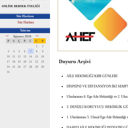
ONLİNE DERNEK ÜYELİĞİ
Site Haritası
Site Haritası
Takvim
<<
Ağustos 2026
>>
P
S
Ç
P
C
C
P
1
2
3
4
5
6
7
8
9
10
11
12
13
14
15
16
Duyuru Arşivi
17
18
19
20
21
22
23
24
25
26
27
28
29
30
31
AİLE HEKİMLİĞİ KBB GÜNLERİ
DİSPEPSİ VE DİSTANSİYON:İKİ SEM
Uluslararası 6. Ege Aile Hekimliği ve 2. U
3. DENİZLİ KORUYUCU HEKİMLİK G
1. Uluslararası 5. Ulusal Ege Aile Hekimli
DAHED AİLE HEKİMLİĞİ PEDİATRİ G