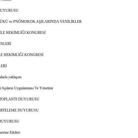
 DUYURUSU
KÜ ve PNÖMOKOK AŞILARINDA YENİLİKLER
İLE HEKİMLİĞİ KONGRESİ
ÜNLERİ
LE HEKİMLİĞİ KONGRESİ
LERİ
larla yaklaşım.
i Aşıların Uygulanması Ve Yönetimi
 TOPLANTI DUYURUSU
ERTELEME DUYURUSU
 DUYURUSU
rine Etkileri