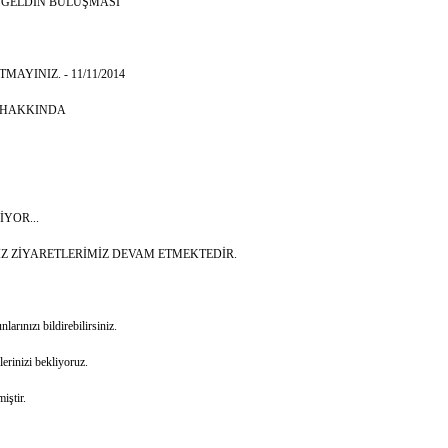
ŞGELDİN BULUŞMASI
AYINIZ. - 11/11/2014
 HAKKINDA
İYOR...
İZ ZİYARETLERİMİZ DEVAM ETMEKTEDİR.
rınızı bildirebilirsiniz.
erinizi bekliyoruz.
iştir.