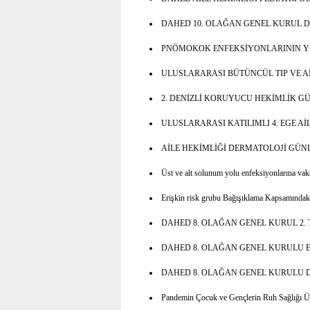
DAHED 10. OLAĞAN GENEL KURUL
PNÖMOKOK ENFEKSİYONLARININ YÜ
ULUSLARARASI BÜTÜNCÜL TIP VE A
2. DENİZLİ KORUYUCU HEKİMLİK G
ULUSLARARASI KATILIMLI 4. EGE Aİ
AİLE HEKİMLİĞİ DERMATOLOJİ GÜN
Üst ve alt solunum yolu enfeksiyonlarına vaka
Erişkin risk grubu Bağışıklama Kapsamındak
DAHED 8. OLAĞAN GENEL KURUL 2.
DAHED 8. OLAĞAN GENEL KURULU 
DAHED 8. OLAĞAN GENEL KURULU
Pandemin Çocuk ve Gençlerin Ruh Sağlığı Üze