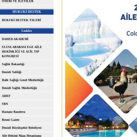
ÖNERİ VE İLETİLER
HUKUKİ DESTEK
HUKUKİ DESTEK TALEBİ
Linkler
DAHED AKADEMİ
ULUSLARARASI EGE AİLE
HEKİMLİĞİ VE ACİL TIP
KONGRESİ
Sağlık Bakanlığı
Denizli Valiliği
Halk Sağlığı Genel Müdürlüğü
Denizli Sağlık Müdürlüğü
AHEF
SBN
Hastane Randevu
Resmi Gazete
Denizli Büyükşehir Belediyesi
Aile Hekimi Maaş Hesaplama