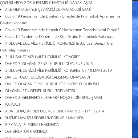
ÇOCUKLARDA GÖRÜLEN MIS C HASTALIĞINA YAKLAŞIM
AİLE HEKİMLERİYLE ÇEVRİMİÇİ DERMATAOLOJİ SAATİ
Covid-19 Pandemisinde Diyabetik Bireylerde Pnömokok Aşılaması ve
Diyabet Yönetimi
Covid-19 Pandemisinde Hepatit C Hastalarının Tedavisi Nasıl Olmalı?
Covid 19 Pandemisi Döneminde Risk Grubu Pnömokok Aşılaması
1.ULUSAL EGE AİLE HEKİMLİĞİ KONGRESİ & 3.Ulusal Denizli Aile
Hekimliği Kongresi
3.ULUSAL DENİZLİ AİLE HEKİMLİĞİ KONGRESİ
DAHED 7. OLAĞAN GENEL KURULU DUYURUSUDUR
2.ULUSAL DENİZLİ AİLE HEKİMLİĞİ KONGRESİ 07-10 MART 2019
DAHED TÜZÜK DEĞİŞİKLİĞİ ÇALIŞMASI ONAYLANDI
DAHED OLAĞAN GENEL KURUL TOPLANTISI DUYURUSU
OLAĞANÜSTÜ GENEL KURUL TOPLANTISI
DAHED 2. GELENEKSEL BAHARA HOŞGELDİN BULUŞMASI
KAHVALTI
AİDAT BORÇLARINIZI ÖDEMEYİ UNUTMAYINIZ. - 11/11/2014
YÜZME HAVUZU SPORU RAPORLARI HAKKINDA
RİSK ANALİZİ FORMU HAKKINDA
DEFİBRİLATÖR HAKKINDA