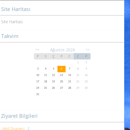
Site Haritası
Site Haritası
Takvim
Ağustos 2026
<<
>>
P
S
Ç
P
C
C
P
1
2
3
4
5
6
7
8
9
10
11
12
13
14
15
16
17
18
19
20
21
22
23
24
25
26
27
28
29
30
31
Ziyaret Bilgileri
Aktif Ziyaretçi
2