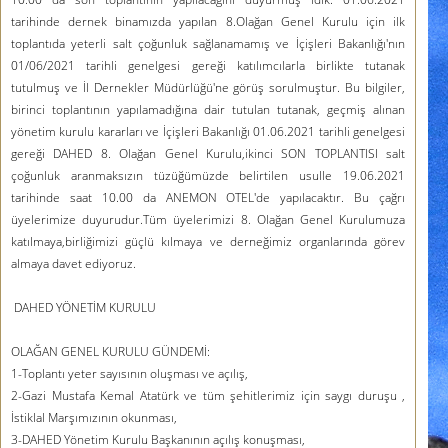
tarihinde dernek binamızda yapılan 8.Olağan Genel Kurulu için ilk
toplantıda yeterli salt çoğunluk sağlanamamış ve İçişleri Bakanlığı'nın
01/06/2021 tarihli genelgesi gereği katılımcılarla birlikte tutanak
tutulmuş ve İl Dernekler Müdürlüğü'ne görüş sorulmuştur. Bu bilgiler,
birinci toplantının yapılamadığına dair tutulan tutanak, geçmiş alınan
yönetim kurulu kararları ve İçişleri Bakanlığı 01.06.2021 tarihli genelgesi
gereği DAHED 8. Olağan Genel Kurulu,ikinci
SON TOPLANTISI
salt
çoğunluk aranmaksızın tüzüğümüzde belirtilen usulle
19.06.2021
tarihinde saat 10.00 da ANEMON OTEL'de
yapılacaktır. Bu çağrı
üyelerimize duyurudur.Tüm üyelerimizi 8. Olağan Genel Kurulumuza
katılmaya,birliğimizi güçlü kılmaya ve derneğimiz organlarında görev
almaya davet ediyoruz.
DAHED YÖNETİM KURULU
OLAĞAN GENEL KURULU GÜNDEMİ:
1-Toplantı yeter sayısının oluşması ve açılış,
2-Gazi Mustafa Kemal Atatürk ve tüm şehitlerimiz için saygı duruşu ,
İstiklal Marşımızının okunması,
3-DAHED Yönetim Kurulu Başkanının açılış konuşması,