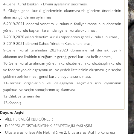
4-Genel Kurul Başkanlık Divanı üyelerinin seçilmesi ,
5- Olağan genel kurul gündeminin okunması,ek gündem önerilerinin
alınması, gündemin oylanması
6-2019-2021 dönemi yönetim kurulunun faaliyet raporunun dönemin
yönetim kurulu başkanı tarafından genel kurula okunması,
7-2019,2020 yılları denetim kurulu raporlarının genel kurula sunulması,
8-2019-2021 dönemi Dahed Yönetim Kurulunun ibrası,
9-Genel kurul tarafından 2021-2023 dönemine ait dernek üyelik
aidatının üst limitinin tüzüğümüz gereği genel kurulca belirlenmesi,
10-Genel kurul tarafından yönetim kurulu,denetim kurulu,disiplin kurulu
ve federasyon delegasyonu asil ve yedek listelerinin oluşması için seçim
şeklinin belirlenmesi, genel kurulun oyuna sunulması,
11-Dernek organlarının ve delegasyon seçimleri için oylamanın
yapılması ve seçim sonuçlarının açıklanması,
12-Dilek ve temenniler,
13-Kapanış
Duyuru Arşivi
AİLE HEKİMLİĞİ KBB GÜNLERİ
DİSPEPSİ VE DİSTANSİYON:İKİ SEMPTOM,İKİ YAKLAŞIM
Uluslararası 6. Ege Aile Hekimliği ve 2. Uluslararası Acil Tıp Kongresi