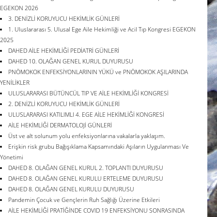
EGEKON 2026
3. DENİZLİ KORUYUCU HEKİMLİK GÜNLERİ
1. Uluslararası 5. Ulusal Ege Aile Hekimliği ve Acil Tıp Kongresi EGEKON
2025
DAHED AİLE HEKİMLİĞİ PEDİATRİ GÜNLERİ
DAHED 10. OLAĞAN GENEL KURUL DUYURUSU
PNÖMOKOK ENFEKSİYONLARININ YÜKÜ ve PNÖMOKOK AŞILARINDA
YENİLİKLER
ULUSLARARASI BÜTÜNCÜL TIP VE AİLE HEKİMLİĞİ KONGRESİ
2. DENİZLİ KORUYUCU HEKİMLİK GÜNLERİ
ULUSLARARASI KATILIMLI 4. EGE AİLE HEKİMLİĞİ KONGRESİ
AİLE HEKİMLİĞİ DERMATOLOJİ GÜNLERİ
Üst ve alt solunum yolu enfeksiyonlarına vakalarla yaklaşım.
Erişkin risk grubu Bağışıklama Kapsamındaki Aşıların Uygulanması Ve
Yönetimi
DAHED 8. OLAĞAN GENEL KURUL 2. TOPLANTI DUYURUSU
DAHED 8. OLAĞAN GENEL KURULU ERTELEME DUYURUSU
DAHED 8. OLAĞAN GENEL KURULU DUYURUSU
Pandemin Çocuk ve Gençlerin Ruh Sağlığı Üzerine Etkileri
AİLE HEKİMLİĞİ PRATİĞİNDE COVID 19 ENFEKSİYONU SONRASINDA