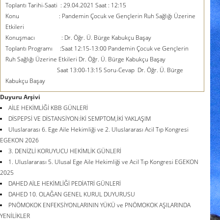
Toplantı Tarihi-Saati : 29.04.2021 Saat : 12:15
Konu : Pandemin Çocuk ve Gençlerin Ruh Sağlığı Üzerine
Etkileri
Konuşmacı : Dr. Öğr. Ü. Bürge Kabukçu Başay
Toplantı Programı :Saat 12:15-13:00
Pandemin Çocuk ve Gençlerin
Ruh Sağlığı Üzerine Etkileri
Dr. Öğr. Ü. Bürge Kabukçu Başay
Saat 13:00-13:15 Soru-Cevap
Dr. Öğr. Ü. Bürge
Kabukçu Başay
Duyuru Arşivi
AİLE HEKİMLİĞİ KBB GÜNLERİ
DİSPEPSİ VE DİSTANSİYON:İKİ SEMPTOM,İKİ YAKLAŞIM
Uluslararası 6. Ege Aile Hekimliği ve 2. Uluslararası Acil Tıp Kongresi
EGEKON 2026
3. DENİZLİ KORUYUCU HEKİMLİK GÜNLERİ
1. Uluslararası 5. Ulusal Ege Aile Hekimliği ve Acil Tıp Kongresi EGEKON
2025
DAHED AİLE HEKİMLİĞİ PEDİATRİ GÜNLERİ
DAHED 10. OLAĞAN GENEL KURUL DUYURUSU
PNÖMOKOK ENFEKSİYONLARININ YÜKÜ ve PNÖMOKOK AŞILARINDA
YENİLİKLER