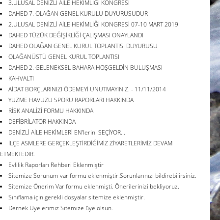
3.ULUSAL DENİZLİ AİLE HEKİMLİĞİ KONGRESİ
DAHED 7. OLAĞAN GENEL KURULU DUYURUSUDUR
2.ULUSAL DENİZLİ AİLE HEKİMLİĞİ KONGRESİ 07-10 MART 2019
DAHED TÜZÜK DEĞİŞİKLİĞİ ÇALIŞMASI ONAYLANDI
DAHED OLAĞAN GENEL KURUL TOPLANTISI DUYURUSU
OLAĞANÜSTÜ GENEL KURUL TOPLANTISI
DAHED 2. GELENEKSEL BAHARA HOŞGELDİN BULUŞMASI
KAHVALTI
AİDAT BORÇLARINIZI ÖDEMEYİ UNUTMAYINIZ. - 11/11/2014
YÜZME HAVUZU SPORU RAPORLARI HAKKINDA
RİSK ANALİZİ FORMU HAKKINDA
DEFİBRİLATÖR HAKKINDA
DENİZLİ AİLE HEKİMLERİ EN'lerini SEÇİYOR...
İLÇE ASMLERE GERÇEKLEŞTİRDİĞİMİZ ZİYARETLERİMİZ DEVAM
ETMEKTEDİR.
Evlilik Raporları Rehberi Eklenmiştir
Sitemize Sorunum var formu eklenmiştir.Sorunlarınızı bildirebilirsiniz.
Sitemize Önerim Var formu eklenmişti. Önerilerinizi bekliyoruz.
Sınıflama için gerekli dosyalar sitemize eklenmiştir.
Dernek Üyelerimiz Sitemize üye olsun.