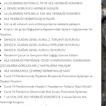
ULUSLARARASI BÜTÜNCÜL TIP VE AİLE HEKİMLİĞİ KONGRESİ
2. DENİZLİ KORUYUCU HEKİMLİK GÜNLERİ
ULUSLARARASI KATILIMLI 4. EGE AİLE HEKİMLİĞİ KONGRESİ
AİLE HEKİMLİĞİ DERMATOLOJİ GÜNLERİ
Üst ve alt solunum yolu enfeksiyonlarına vakalarla yaklaşım.
Erişkin risk grubu Bağışıklama Kapsamındaki Aşıların Uygulanması Ve
Yönetimi
DAHED 8. OLAĞAN GENEL KURUL 2. TOPLANTI DUYURUSU
DAHED 8. OLAĞAN GENEL KURULU ERTELEME DUYURUSU
DAHED 8. OLAĞAN GENEL KURULU DUYURUSU
Pandemin Çocuk ve Gençlerin Ruh Sağlığı Üzerine Etkileri
AİLE HEKİMLİĞİ PRATİĞİNDE COVID 19 ENFEKSİYONU SONRASINDA
ÇOCUKLARDA GÖRÜLEN MIS C HASTALIĞINA YAKLAŞIM
AİLE HEKİMLERİYLE ÇEVRİMİÇİ DERMATAOLOJİ SAATİ
Covid-19 Pandemisinde Diyabetik Bireylerde Pnömokok Aşılaması ve
Diyabet Yönetimi
Covid-19 Pandemisinde Hepatit C Hastalarının Tedavisi Nasıl Olmalı?
Covid 19 Pandemisi Döneminde Risk Grubu Pnömokok Aşılaması
1.ULUSAL EGE AİLE HEKİMLİĞİ KONGRESİ & 3.Ulusal Denizli Aile
Hekimliği Kongresi