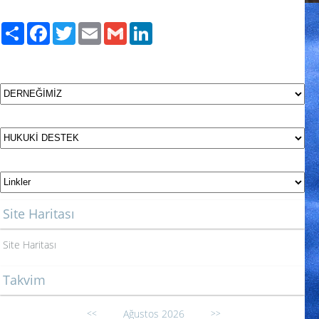
Paylaş
Facebook
Twitter
Email
Gmail
LinkedIn
Site Haritası
Site Haritası
Takvim
Ağustos 2026
<<
>>