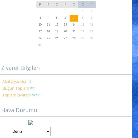
P
S
Ç
P
C
C
P
1
2
3
4
5
6
7
8
9
10
11
12
13
14
15
16
17
18
19
20
21
22
23
24
25
26
27
28
29
30
31
Ziyaret Bilgileri
Aktif Ziyaretçi
3
Bugün Toplam
182
Toplam Ziyaret
620953
Hava Durumu