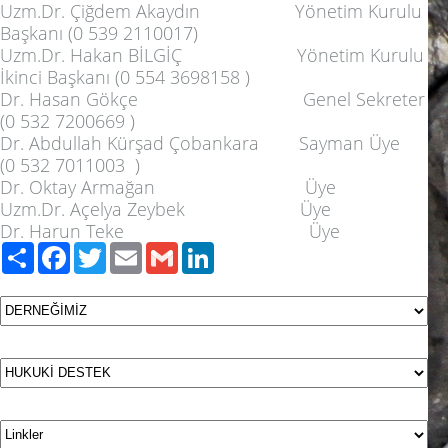
Uzm.Dr. Çiğdem Akaydın Yönetim Kurulu
Başkanı (0 539 2110017)
Uzm.Dr. Hakan BİLGİÇ Yönetim Kurulu
İkinci Başkanı (0 554 3698158 )
Dr. Hasan Gökçe Genel Sekreter
(0 532 7200669 )
Dr. Abdullah Kürşad Çobankara Sayman Üye
(0 532 7011003 )
Dr. Oktay Armağan Üye
Uzm.Dr. Açelya Zeybek Üye
Dr. Harun Teke Üye
Paylaş
Facebook
Twitter
Email
Gmail
LinkedIn