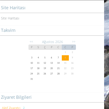
Site Haritası
Site Haritası
Takvim
Ağustos 2026
<<
>>
P
S
Ç
P
C
C
P
1
2
3
4
5
6
7
8
9
10
11
12
13
14
15
16
17
18
19
20
21
22
23
24
25
26
27
28
29
30
31
Ziyaret Bilgileri
Aktif Ziyaretçi
2