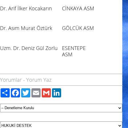
Dr. Arif İlker Kocakarın
CİNKAYA ASM
Dr. Asım Murat Öztürk
GÖLCÜK ASM
Uzm. Dr. Deniz Gül Zorlu
ESENTEPE
ASM
Yorumlar
-
Yorum Yaz
Paylaş
Facebook
Twitter
Email
Gmail
LinkedIn